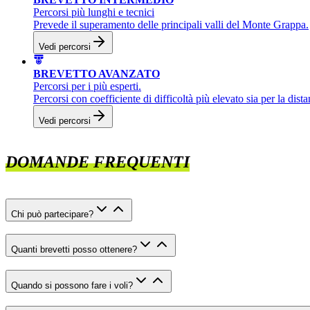
Percorsi più lunghi e tecnici
Prevede il superamento delle principali valli del Monte Grappa.
Vedi percorsi
BREVETTO AVANZATO
Percorsi per i più esperti.
Percorsi con coefficiente di difficoltà più elevato sia per la dist
Vedi percorsi
DOMANDE FREQUENTI
Chi può partecipare?
Quanti brevetti posso ottenere?
Quando si possono fare i voli?