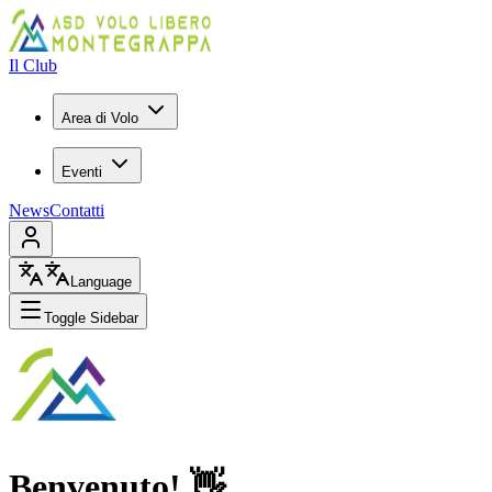
Il Club
Area di Volo
Eventi
News
Contatti
Language
Toggle Sidebar
Benvenuto! 👋